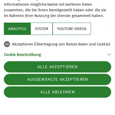
Informationen möglicherweise mit weiteren Daten
02.07.2026
zusammen, die Sie ihnen bereitgestellt haben oder die sie
Bei bestem Sommerwetter trafen sich rund 20
im Rahmen Ihrer Nutzung der Dienste gesammelt haben.
Mitglieder des DAV Sinsheim zum traditionellen
Hüttenabend, der einmal monatlich stattfindet.
ANALYTICS
SYSTEM
YOUTUBE VIDEOS
Diesmal stand ein gemütliches Grillfest auf dem
Programm – ganz im Sinne der gelebten
Gemeinschaft, die unseren Verein auszeichnet.
Akzeptieren (Übertragung von Nutzerdaten und Cookie)
Sektion Sinsheim des Deutschen Alpenvereins e.V.
Cookie Beschreibung
mehr erfahren
Grundstr.4
69234 Dielheim
Verwendete Cookies
ALLE AKZEPTIEREN
Telefon +4916091323787
Kontakt
AUSGEWÄHLTE AKZEPTIEREN
ALLE ABLEHNEN
Impressum
Datenschutz
Datenschutz-Einstellungen