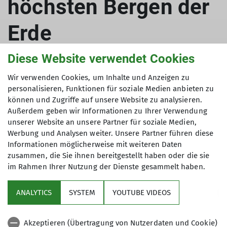
höchsten Bergen der
Erde
Diese Website verwendet Cookies
Wir verwenden Cookies, um Inhalte und Anzeigen zu
01.11.2023
personalisieren, Funktionen für soziale Medien anbieten zu
können und Zugriffe auf unsere Website zu analysieren.
Redaktion
Eventbericht
Außerdem geben wir Informationen zu Ihrer Verwendung
unserer Website an unsere Partner für soziale Medien,
Am 11. Oktober 2023 fand folgender Vortrag
Werbung und Analysen weiter. Unsere Partner führen diese
organisiert von der Sektion Sinsheim statt: "Alle
Informationen möglicherweise mit weiteren Daten
zusammen, die Sie ihnen bereitgestellt haben oder die sie
14 Achttausender - 30 Jahre zu den höchsten
im Rahmen Ihrer Nutzung der Dienste gesammelt haben.
Bergen der Erde" von Ralf Dujmovits in der
Stadthalle Sinsheim
ANALYTICS
SYSTEM
YOUTUBE VIDEOS
Akzeptieren (Übertragung von Nutzerdaten und Cookie)