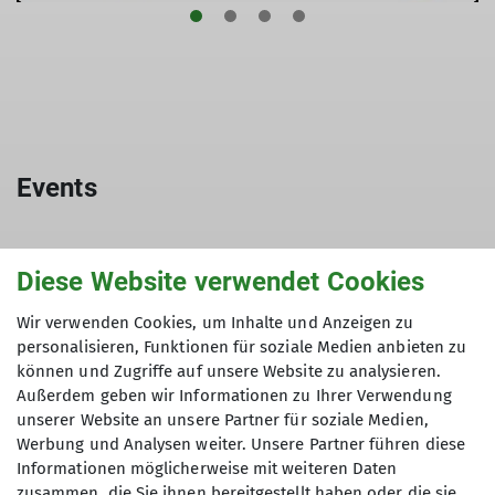
Events
Diese Website verwendet Cookies
Bergtour im Kaisergebirge - Wilder
und Zahmer Kaiser
Wir verwenden Cookies, um Inhalte und Anzeigen zu
05.09.2026
personalisieren, Funktionen für soziale Medien anbieten zu
können und Zugriffe auf unsere Website zu analysieren.
Kondition
Außerdem geben wir Informationen zu Ihrer Verwendung
Technik
unserer Website an unsere Partner für soziale Medien,
Werbung und Analysen weiter. Unsere Partner führen diese
Status
ausgebucht
Informationen möglicherweise mit weiteren Daten
zusammen, die Sie ihnen bereitgestellt haben oder die sie
Organisation
Jochen Fuchs